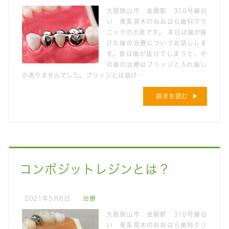
大阪狭山市 金剛駅 310号線沿
い 東茱萸木のおおはら歯科クリ
ニックの大原です。 本日は歯が抜
けた後の治療についてお話ししま
す。昔は歯が抜けてしまうと、そ
の後の治療はブリッジと入れ歯し
かありませんでした。ブリッジとは抜け…
続きを読む
コンポジットレジンとは？
2021年5月6日
治療
大阪狭山市 金剛駅 310号線沿
い 東茱萸木のおおはら歯科クリ