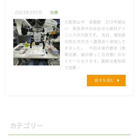
2023年3月7日
治療
大阪狭山市 金剛駅 310号線沿
い 東茱萸木のおおはら歯科クリ
ニックの大原です。 先日、愛知県
の知立市の方へ講習会へ参加して
きました。 今回は歯内療法（根
管治療、歯の根っこの治療）のセ
ミナーになります。講師は愛知県
で自費…
続きを読む
カテゴリー