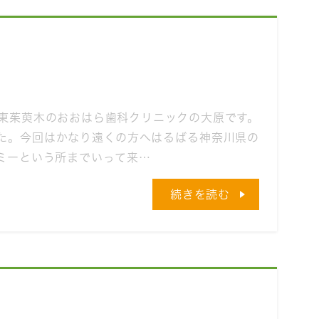
 東茱萸木のおおはら歯科クリニックの大原です。
た。今回はかなり遠くの方へはるばる神奈川県の
ミーという所までいって来…
続きを読む